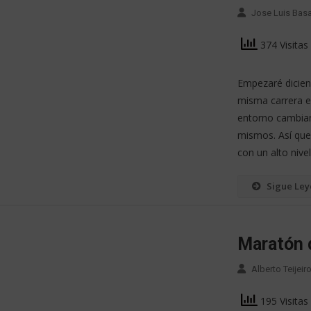
Jose Luis Bas
374 Visitas
Empezaré diciend
misma carrera en
entorno cambiant
mismos. Así que 
con un alto nivel
Sigue Le
Maratón 
Alberto Teijei
195 Visitas