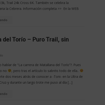
 13k, Trail 24k Cross 6K. También se celebra la
aria la Cebrera. Información completa >> En la WEB
yendo
 del Torío – Puro Trail, sin
alo
 hablar de “La carrera de Matallana del Torío”?. Pues
yo no
, pero tras el artículo lo sabréis todo de ella..
rte dos meses atrás de conocer a -Toni- en la Ultra de
Cruz-y durante un largo trote me puso al día […]
yendo