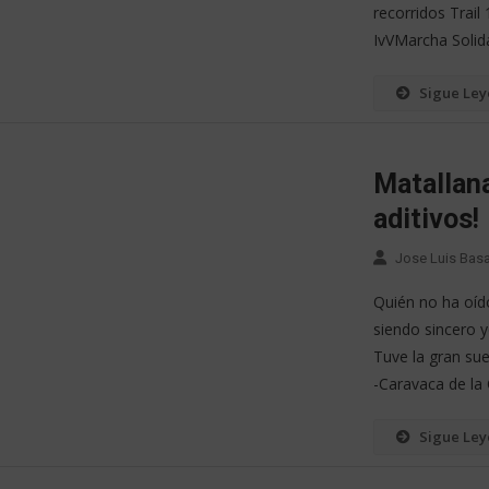
recorridos Trail
IvVMarcha Solid
Sigue Le
Matallana
aditivos!
Jose Luis Bas
Quién no ha oído
siendo sincero 
Tuve la gran sue
-Caravaca de la 
Sigue Le