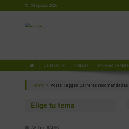
08 agosto, 2026
AETRAIL
Asociación Española de Trail Running
Carreras
Noticias
Pruebas de Mater
Home
>
Posts Tagged Carreras recomendadas
Elige tu tema
AE Trail RADIO