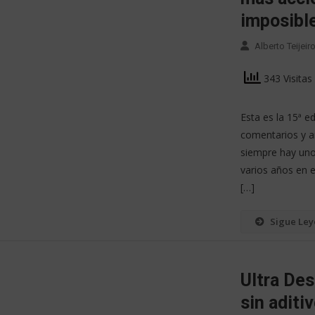
imposible
Alberto Teijei
343 Visitas
Esta es la 15ª e
comentarios y a
siempre hay uno
varios años en e
[…]
Sigue Le
Ultra De
sin aditiv