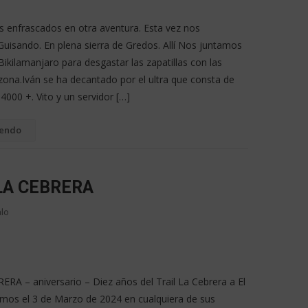
 enfrascados en otra aventura. Esta vez nos
uisando. En plena sierra de Gredos. Allí Nos juntamos
ikilamanjaro para desgastar las zapatillas con las
zona.Iván se ha decantado por el ultra que consta de
000 +. Vito y un servidor […]
yendo
 LA CEBRERA
alo
ERA – aniversario – Diez años del Trail La Cebrera a El
mos el 3 de Marzo de 2024 en cualquiera de sus