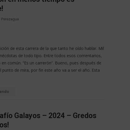
!
ro Perezagua
dición de esta carrera de la que tanto he oído hablar. Mil
nécdotas de todo tipo. Entre todos esos comentarios,
 en común. “Es un carrerón“. Bueno, pues después de
l punto de mira, por fin este año va a ser el año. Esta
yendo
safío Galayos – 2024 – Gredos
os!