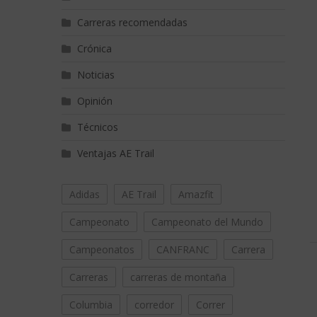
Carreras recomendadas
Crónica
Noticias
Opinión
Técnicos
Ventajas AE Trail
Adidas
AE Trail
Amazfit
Campeonato
Campeonato del Mundo
Campeonatos
CANFRANC
Carrera
Carreras
carreras de montaña
Columbia
corredor
Correr