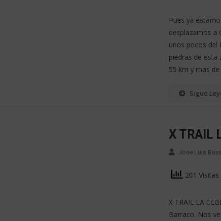
Pues ya estamos
desplazamos a G
unos pocos del B
piedras de esta 
55 km y mas de 4
Sigue Le
X TRAIL
Jose Luis Bas
201 Visitas
X TRAIL LA CEBR
Barraco. Nos ve