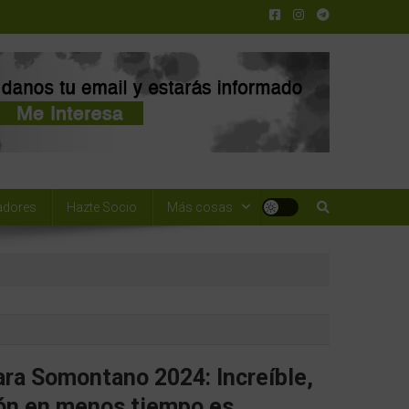
adores
Hazte Socio
Más cosas
ara Somontano 2024: Increíble,
ón en menos tiempo es