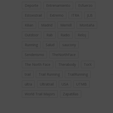
Deporte
Entrenamiento
Esfuerzo
Estoestrail
Extremo
ITRA
JLB
Kilian
Madrid
Merrell
Montaña
Outdoor
Rab
Radio
Reloj
Running
Salud
saucony
Senderismo
TheNorthFace
The North Face
Therabody
TorX
trail
Trail Running
TrailRunning
ultra
Ultratrail
USA
UTMB
World Trail Majors
Zapatillas