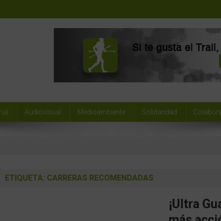
ial
Audiovisual
Medioambiente
Solidaridad
Colabor
ETIQUETA:
CARRERAS RECOMENDADAS
¡Ultra Gu
más acci