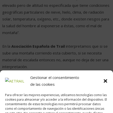
elevado pero de altitud no especificada que tiene condiciones
geográficas particulares de nieve, hielo, clima, de radiación
solar, temperatura, oxígeno, etc., donde existen riesgos para
la salud del hombre al exponerse a éstas, como el mal de
montaña”.
En la
Asociación Española de Trail
interpretamos que si se
sube una montaña corriendo esta cubierto, si se necesita
material de escalada entonces no, aunque no deja de ser una
interpretación.
Gestionar el consentimiento
de las cookies
Para ofrecer las mejores experiencias, utilizamos tecnologías como las
cookies para almacenar y/o acceder a la información del dispositivo. El
consentimiento de estas tecnologías nos permitirá procesar datos
como el comportamiento de navegación o las identificaciones únicas