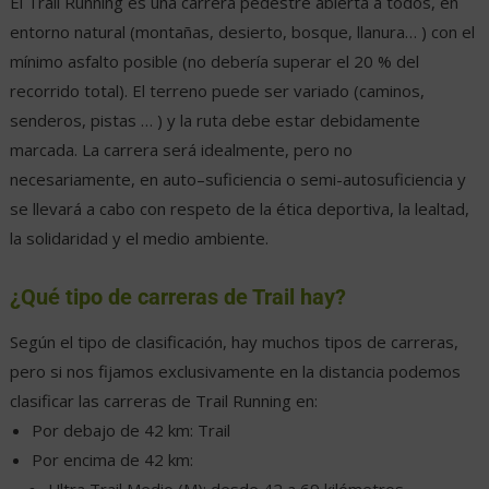
El Trail Running es una carrera pedestre abierta a todos, en
entorno natural (montañas, desierto, bosque, llanura… ) con el
mínimo asfalto posible (no debería superar el 20 % del
recorrido total). El terreno puede ser variado (caminos,
senderos, pistas … ) y la ruta debe estar debidamente
marcada. La carrera será idealmente, pero no
necesariamente, en auto–suficiencia o semi-autosuficiencia y
se llevará a cabo con respeto de la ética deportiva, la lealtad,
la solidaridad y el medio ambiente.
¿Qué tipo de carreras de Trail hay?
Según el tipo de clasificación, hay muchos tipos de carreras,
pero si nos fijamos exclusivamente en la distancia podemos
clasificar las carreras de Trail Running en:
Por debajo de 42 km: Trail
Por encima de 42 km:
Ultra Trail Medio (M): desde 42 a 69 kilómetros