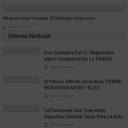
Ultratrailrunner Amateur: El Gladiador Silencioso
Martín Martinez
Últimas Noticias
Dos Soldados Del 5.º Regimiento
Alpini Competirán En La TOR330
Carlos Ultrarun
El Fitness Híbrido Se Acerca: HYBRID
RCN HYROX NITRO™ ELITE
Carlos Ultrarun
10 Funciones Que Todo Reloj
Deportivo Debería Tener Para La Ruta
Carlos Ultrarun