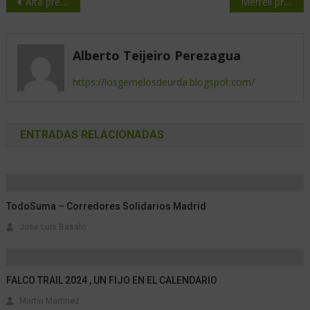
Alta precisión del GPS en los smartwatches Amazfit Cheetah para corredores
Merrell presenta al equipo Nacional de Trail Running para temporada 2024
Alberto Teijeiro Perezagua
https://losgemelosdeurda.blogspot.com/
ENTRADAS RELACIONADAS
TodoSuma – Corredores Solidarios Madrid
Jose Luis Basalo
FALCO TRAIL 2024 , UN FIJO EN EL CALENDARIO
Martín Martinez