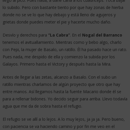
llego al pico. Pues nada, a darle caña a los cuádriceps. Toca bajar
lo subido. Pero con bastante tiento por que hay zonas de hierba
donde no se ve lo que hay debajo y está lleno de agujeros y
grietas donde puedes meter el pie y hacerte mucho daño.
Desvío y derechos para
“La Cabra”
. En el
Nogal del Barranco
tenemos el avituallamiento. Mientras como y bebo algo, charlo
con Pepi, la mujer de Basalo, un ratillo. Él ha pasado hace un rato.
Pues nada, me despido de ella y comienzo la subida por los
Galayos. Primero hasta el Victory y después hasta la Mira.
Antes de llegar a las zetas, alcanzo a Basalo. Con el subo un
ratillo mientras charlamos de algún proyecto que otro que hay
entre manos. Así llegamos hasta la fuente Macario donde él se
para a rellenar bidones. Yo decido seguir para arriba. Llevo todavía
agua que me da de sobra hasta el refugio.
El refugio se ve allí a lo lejos. A lo muy lejos, ja ja ja. Pero bueno,
con paciencia se va haciendo camino y por fin me veo en el