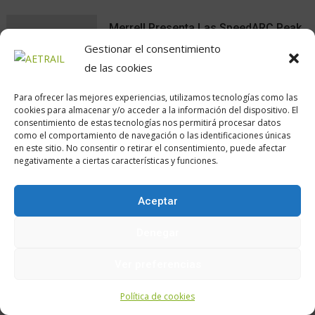
Merrell Presenta Las SpeedARC Peak,
Un Nuevo Referente Del Trail Running
Gestionar el consentimiento
Carlos Ultrarun
de las cookies
Para ofrecer las mejores experiencias, utilizamos tecnologías como las
cookies para almacenar y/o acceder a la información del dispositivo. El
Encuéntranos en:
consentimiento de estas tecnologías nos permitirá procesar datos
como el comportamiento de navegación o las identificaciones únicas
en este sitio. No consentir o retirar el consentimiento, puede afectar
negativamente a ciertas características y funciones.
Aceptar
¿QUÉ TE INTERESA?
Denegar
Ver preferencias
AE Trail
Amazfit
Campeonato
Política de cookies
Adidas