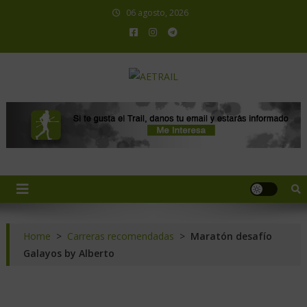
06 agosto, 2026
AETRAIL
Asociación Española de Trail Running
Home
>
Carreras recomendadas
>
Maratón desafío
Galayos by Alberto