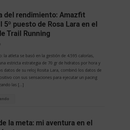
a del rendimiento: Amazfit
l 5º puesto de Rosa Lara en el
e Trail Running
n
o: la atleta se basó en la gestión de 4.595 calorías,
na estricta estrategia de 70 gr de hidratos por hora y
los datos de su reloj Rosita Lara, combinó los datos de
ositivo con sus sensaciones para ejecutar un pacing
izando las […]
yendo
de la meta: mi aventura en el