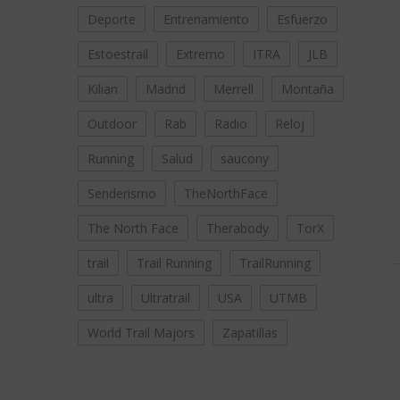
Deporte
Entrenamiento
Esfuerzo
Estoestrail
Extremo
ITRA
JLB
Kilian
Madrid
Merrell
Montaña
Outdoor
Rab
Radio
Reloj
Running
Salud
saucony
Senderismo
TheNorthFace
The North Face
Therabody
TorX
trail
Trail Running
TrailRunning
ultra
Ultratrail
USA
UTMB
World Trail Majors
Zapatillas