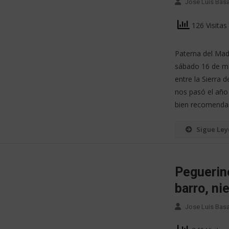
Jose Luis Bas
126 Visitas
Paterna del Made
sábado 16 de ma
entre la Sierra 
nos pasó el año
bien recomendad
Sigue Le
Peguerino
barro, nie
Jose Luis Bas