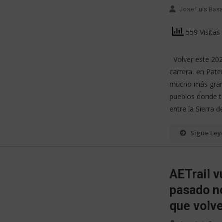
Jose Luis Bas
559 Visitas
Volver este 2026
carrera, en Pate
mucho más grand
pueblos donde t
entre la Sierra d
Sigue Le
AETrail v
pasado n
que volv