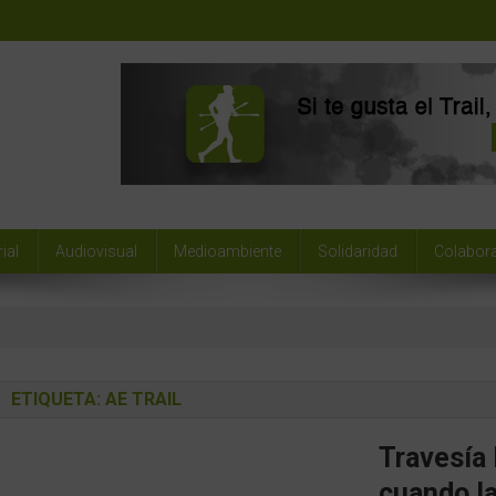
ial
Audiovisual
Medioambiente
Solidaridad
Colabor
ETIQUETA:
AE TRAIL
Travesía 
cuando la