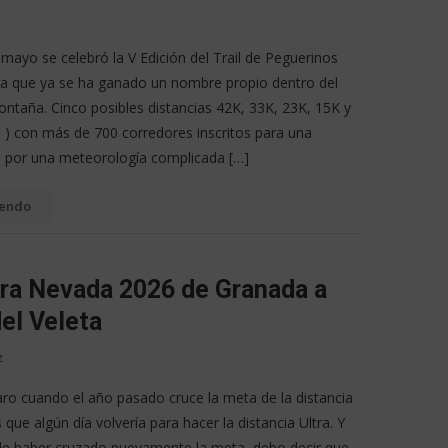
mayo se celebró la V Edición del Trail de Peguerinos
ra que ya se ha ganado un nombre propio dentro del
ontaña. Cinco posibles distancias 42K, 33K, 23K, 15K y
s ) con más de 700 corredores inscritos para una
 por una meteorología complicada […]
yendo
rra Nevada 2026 de Granada a
del Veleta
z
aro cuando el año pasado cruce la meta de la distancia
s que algún día volvería para hacer la distancia Ultra. Y
e haber cruzado nuevamente la meta, debo decir que