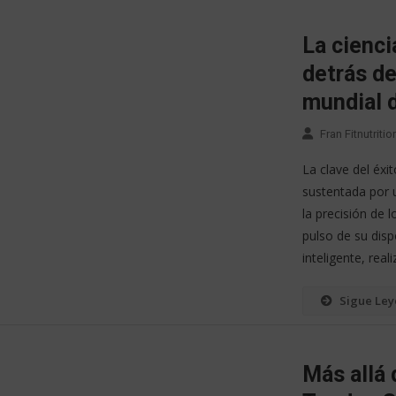
La cienci
detrás de
mundial d
Fran Fitnutritio
La clave del éxit
sustentada por u
la precisión de 
pulso de su disp
inteligente, real
Sigue Le
Más allá 