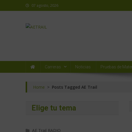
07 agosto, 2026
AETRAIL
Asociación Española de Trail Running
Carreras
Noticias
Pruebas de Mater
Home
>
Posts Tagged AE Trail
Elige tu tema
AE Trail RADIO