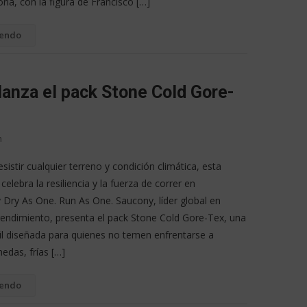
ria, con la figura de Francisco […]
yendo
lanza el pack Stone Cold Gore-
n
sistir cualquier terreno y condición climática, esta
elebra la resiliencia y la fuerza de correr en
 Dry As One. Run As One. Saucony, líder global en
 rendimiento, presenta el pack Stone Cold Gore-Tex, una
til diseñada para quienes no temen enfrentarse a
edas, frías […]
yendo