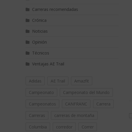
Carreras recomendadas
Crónica
Noticias
Opinión
Técnicos
Ventajas AE Trail
Adidas
AE Trail
Amazfit
Campeonato
Campeonato del Mundo
Campeonatos
CANFRANC
Carrera
Carreras
carreras de montaña
Columbia
corredor
Correr