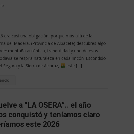
alo
 era casi una obligación, porque más allá de la
rna del Madera, (Provincia de Albacete) descubres algo
e: montaña auténtica, tranquilidad y uno de esos
odavía se respira naturaleza en cada rincón. Escondido
el Segura y la Sierra de Alcaraz,
este […]
yendo
uelve a “LA OSERA”.. el año
os conquistó y teníamos claro
eríamos este 2026