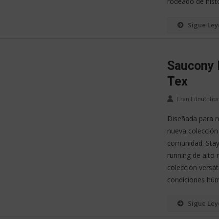
rodeado de histo
Sigue Le
Saucony 
Tex
Fran Fitnutritio
Diseñada para re
nueva colección c
comunidad. Stay
running de alto
colección versá
condiciones húm
Sigue Le