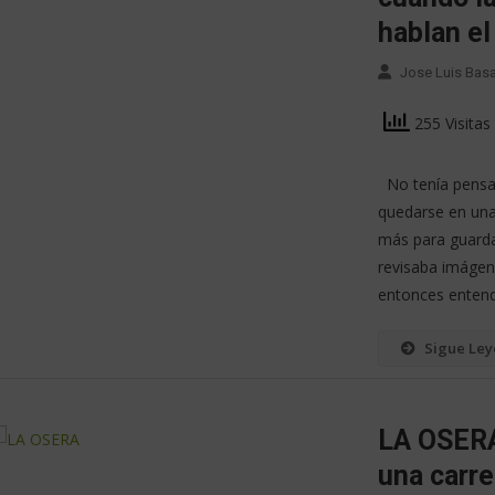
hablan e
Jose Luis Bas
255 Visitas
No tenía pensad
quedarse en una
más para guardar
revisaba imágene
entonces entend
Sigue Le
LA OSERA
una carre