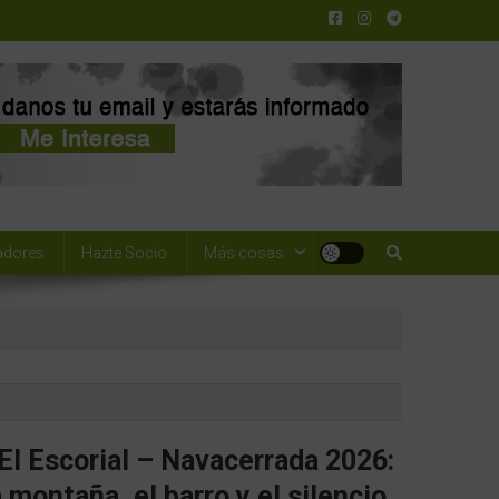
adores
Hazte Socio
Más cosas
El Escorial – Navacerrada 2026:
 montaña, el barro y el silencio