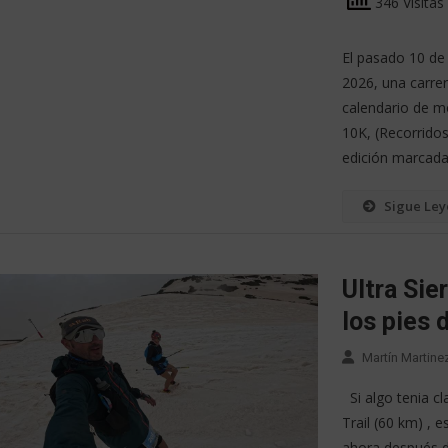
346 Visitas
El pasado 10 de 
2026, una carre
calendario de m
10K, (Recorrido
edición marcada
Sigue Le
Ultra Sie
los pies 
Martín Martine
Si algo tenia cl
Trail (60 km) , e
ahora después d