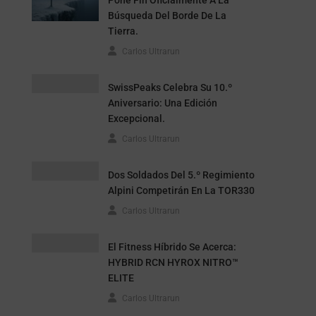
Pone Fin Oficialmente A La
Búsqueda Del Borde De La
Tierra.
Carlos Ultrarun
SwissPeaks Celebra Su 10.º
Aniversario: Una Edición
Excepcional.
Carlos Ultrarun
Dos Soldados Del 5.º Regimiento
Alpini Competirán En La TOR330
Carlos Ultrarun
El Fitness Híbrido Se Acerca:
HYBRID RCN HYROX NITRO™
ELITE
Carlos Ultrarun