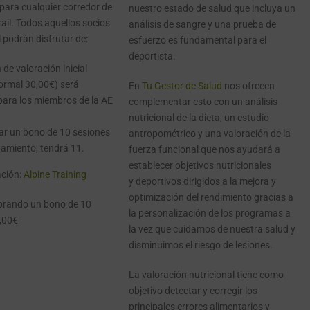
 para cualquier corredor de
nuestro estado de salud que incluya un
trail. Todos aquellos socios
análisis de sangre y una prueba de
l podrán disfrutar de:
esfuerzo es fundamental para el
deportista.
 de valoración inicial
ormal 30,00€) será
En
Tu Gestor de Salud
nos ofrecen
para los miembros de la AE
complementar esto con un análisis
nutricional de la dieta, un estudio
ar un bono de 10 sesiones
antropométrico y una valoración de la
namiento, tendrá 11.
fuerza funcional que nos ayudará a
establecer objetivos nutricionales
ción:
Alpine Training
y deportivos dirigidos a la mejora y
optimización del rendimiento gracias a
rando un bono de 10
la personalización de los programas a
,00€
la vez que cuidamos de nuestra salud y
disminuimos el riesgo de lesiones.
La valoración nutricional tiene como
objetivo detectar y corregir los
principales errores alimentarios y