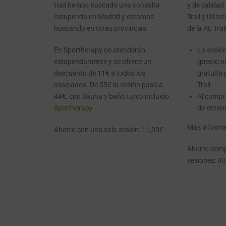
trail hemos buscado una consulta
y de calidad
estupenda en Madrid y estamos
Trail y Ultra
buscando en otras provincias.
de la AE Trai
En Sportherapy os atenderán
La sesión
estupendamente y se ofrece un
(precio n
descuento de 11€ a todos los
gratuita 
asociados. De 55€ la sesión pasa a
Trail
44€, con Sauna y baño turco incluido.
Al compr
Sportherapy
de entre
Mas informa
Ahorro con una sola sesión: 11,00€
Ahorro comp
sesiones: 90