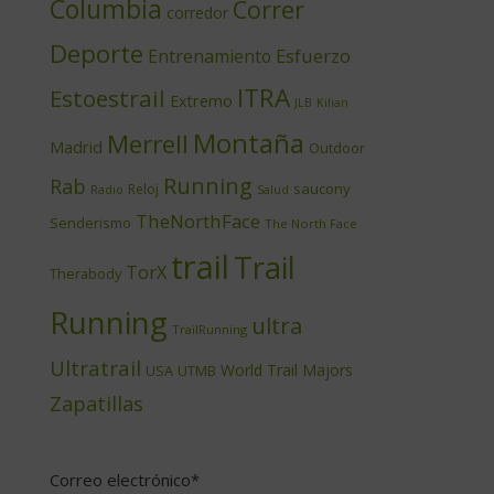
Columbia
Correr
corredor
Deporte
Esfuerzo
Entrenamiento
ITRA
Estoestrail
Extremo
JLB
Kilian
Montaña
Merrell
Madrid
Outdoor
Running
Rab
saucony
Reloj
Radio
Salud
TheNorthFace
Senderismo
The North Face
trail
Trail
TorX
Therabody
Running
ultra
TrailRunning
Ultratrail
World Trail Majors
USA
UTMB
Zapatillas
Correo electrónico*