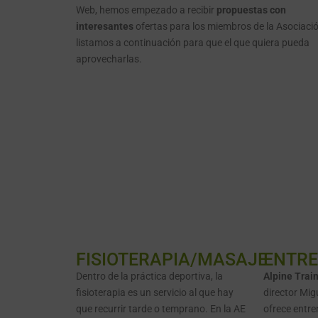
Web, hemos empezado a recibir
propuestas con
interesantes
ofertas para los miembros de la Asociaci
listamos a continuación para que el que quiera pueda
aprovecharlas.
FISIOTERAPIA/MASAJE
ENTR
Dentro de la práctica deportiva, la
Alpine
Trai
fisioterapia es un servicio al que hay
director Mig
que recurrir tarde o temprano. En la AE
ofrece entr