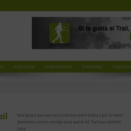
ial
Audiovisual
Medioambiente
Solidaridad
Colaborad
il
Nos gusta que esto se construya entre todos y por lo tanto
queremos contar contigo para que la AE Trail sea también
tuya.