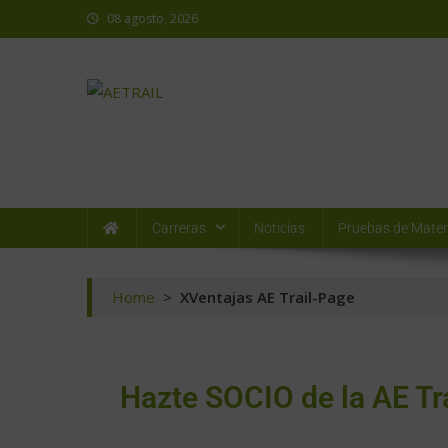
08 agosto, 2026
AETRAIL
Asociación Española de Trail Running
Carreras
Noticias
Pruebas de Mater
Home
>
XVentajas AE Trail-Page
Hazte SOCIO de la AE Tra