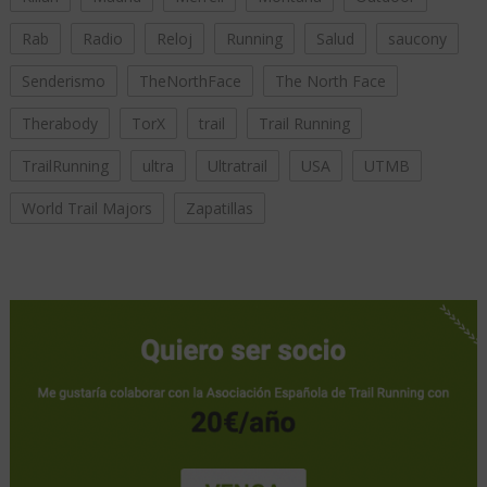
Rab
Radio
Reloj
Running
Salud
saucony
Senderismo
TheNorthFace
The North Face
Therabody
TorX
trail
Trail Running
TrailRunning
ultra
Ultratrail
USA
UTMB
World Trail Majors
Zapatillas