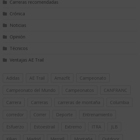
Carreras recomendadas
Crónica
Noticias
Opinión
Técnicos
Ventajas AE Trail
Adidas
AE Trail
Amazfit
Campeonato
Campeonato del Mundo
Campeonatos
CANFRANC
Carrera
Carreras
carreras de montaña
Columbia
corredor
Correr
Deporte
Entrenamiento
Esfuerzo
Estoestrail
Extremo
ITRA
JLB
Kilian
Madrid
Merrell
Montaña
Outdoor