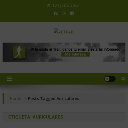
10 agosto, 2026
AETRAIL
Asociación Española de Trail Running
Home
>
Posts Tagged Auriculares
ETIQUETA:
AURICULARES