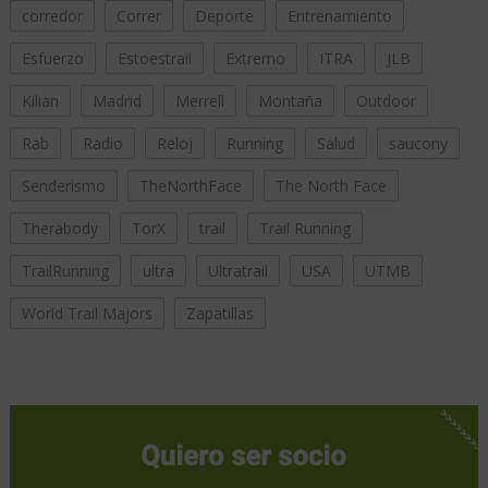
corredor
Correr
Deporte
Entrenamiento
Esfuerzo
Estoestrail
Extremo
ITRA
JLB
Kilian
Madrid
Merrell
Montaña
Outdoor
Rab
Radio
Reloj
Running
Salud
saucony
Senderismo
TheNorthFace
The North Face
Therabody
TorX
trail
Trail Running
TrailRunning
ultra
Ultratrail
USA
UTMB
World Trail Majors
Zapatillas