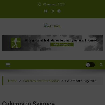
08 agosto, 2026
AETRAIL
Asociación Española de Trail Running
Home
>
Carreras recomendadas
>
Calamorro Skyrace
Calamorro Skyrace