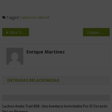
Tagged
Calamorro
Merrell
Ultra Trail Sierra Nevada
Dopper, presenta el primer pasaporte digital de producto (PDP) del sector
Enrique Martinez
ENTRADAS RELACIONADAS
Luchon Aneto Trail 85K: Una Aventura Inolvidable Por El Corazón
De Los Pirineos