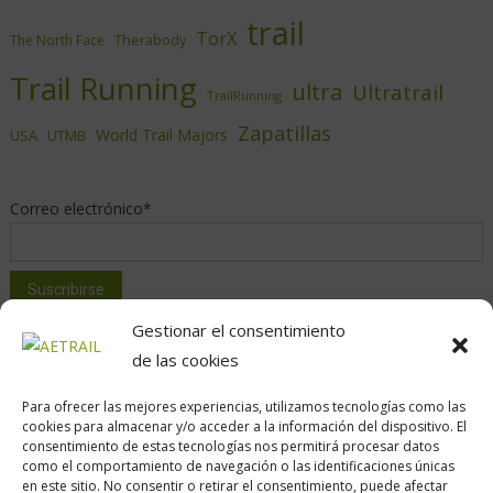
trail
TorX
Therabody
The North Face
Trail Running
ultra
Ultratrail
TrailRunning
Zapatillas
World Trail Majors
USA
UTMB
Correo electrónico*
Gestionar el consentimiento
de las cookies
Para ofrecer las mejores experiencias, utilizamos tecnologías como las
cookies para almacenar y/o acceder a la información del dispositivo. El
consentimiento de estas tecnologías nos permitirá procesar datos
como el comportamiento de navegación o las identificaciones únicas
en este sitio. No consentir o retirar el consentimiento, puede afectar
Calle Daoiz, 12, Madrid