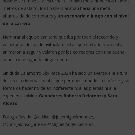
bosque se empieza a escuchar el sonido meta donde los últimos
metros de asfalto, los finishers animan hacia una meta
abarrotada de corredores y
un escenario a juego con el nivel
de la carrera
.
Nombrar al equipo sanitario que iba por todo el recorrido y
voluntarios de los de avituallamientos que en todo momento
animaron a seguir y velaron por los corredores con una buena
sonrisa y arengando alegremente.
Sin duda Calamorro Sky Race 2024 ha sido un evento a la altura
del circuito internacional al que pertenece donde su carácter y su
forma de hacer no dejan indiferente ni a las piernas ni a la
experiencia vivida.
Ganadores Roberto Delorenzi y Sara
Alonso
.
Fotografías de: @kitkike, @josemiguelmunoze,
@chris_alonso_urrea y @Miguel Ángel Serrano