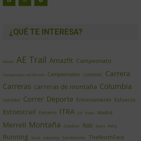
¿QUÉ TE INTERESA?
AE Trail
Amazfit
Campeonato
Adidas
Carrera
Campeonatos
CANFRANC
Campeonato del Mundo
Columbia
Carreras
carreras de montaña
Deporte
Correr
Esfuerzo
Entrenamiento
corredor
ITRA
Estoestrail
Extremo
Madrid
JLB
Kilian
Montaña
Merrell
Rab
Outdoor
Reloj
Radio
Running
TheNorthFace
saucony
Senderismo
Salud