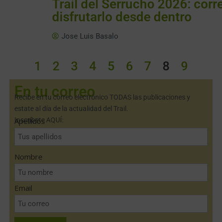
Trail del Serrucho 2026: corre
disfrutarlo desde dentro
Jose Luis Basalo
1
2
3
4
5
6
7
8
9
En tu correo
Recibe en tu correo electrónico TODAS las publicaciones y
estate al día de la actualidad del Trail.
Inscríbete AQUÍ:
Apellidos
Nombre
Email