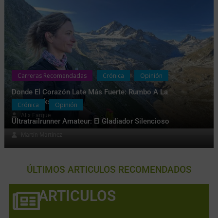
Carreras Recomendadas
Crónica
Opinión
Donde El Corazón Late Más Fuerte: Rumbo A La
SwissPeaks 100K
Crónica
Opinión
Alix Farque
Ultratrailrunner Amateur: El Gladiador Silencioso
Martín Martinez
ÚLTIMOS ARTICULOS RECOMENDADOS
ARTICULOS