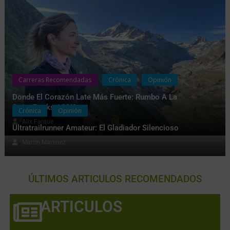
Carreras Recomendadas
Crónica
Opinión
Donde El Corazón Late Más Fuerte: Rumbo A La
SwissPeaks 100K
Crónica
Opinión
Alix Farque
Ultratrailrunner Amateur: El Gladiador Silencioso
Martín Martinez
ÚLTIMOS ARTICULOS RECOMENDADOS
ARTICULOS