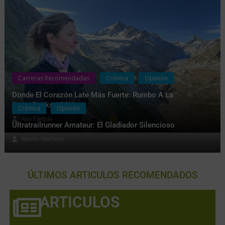
Carreras Recomendadas
Crónica
Opinión
Donde El Corazón Late Más Fuerte: Rumbo A La
SwissPeaks 100K
Crónica
Opinión
Alix Farque
Ultratrailrunner Amateur: El Gladiador Silencioso
Martín Martinez
ÚLTIMOS ARTICULOS RECOMENDADOS
ARTICULOS