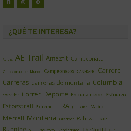
¿QUÉ TE INTERESA?
AE Trail
Amazfit
Campeonato
Adidas
Carrera
Campeonatos
CANFRANC
Campeonato del Mundo
Columbia
Carreras
carreras de montaña
Deporte
Correr
Esfuerzo
Entrenamiento
corredor
ITRA
Estoestrail
Extremo
Madrid
JLB
Kilian
Montaña
Merrell
Rab
Outdoor
Reloj
Radio
Running
TheNorthFace
saucony
Senderismo
Salud