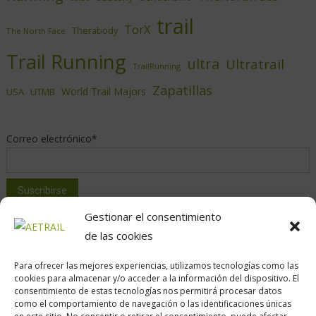
trail
TorX
Therabody
The North Face
Trail Running
ultra
Ultratrail
TrailRunning
Zapatillas
World Trail Majors
USA
UTMB
Correo electrónico*
Gestionar el consentimiento
de las cookies
Para ofrecer las mejores experiencias, utilizamos tecnologías como las
cookies para almacenar y/o acceder a la información del dispositivo. El
consentimiento de estas tecnologías nos permitirá procesar datos
como el comportamiento de navegación o las identificaciones únicas