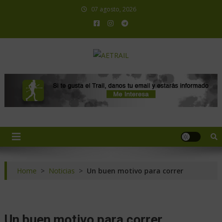
07 agosto, 2026
AETRAIL
Asociación Española de Trail Running
Home
>
Noticias
>
Un buen motivo para correr
Un buen motivo para correr