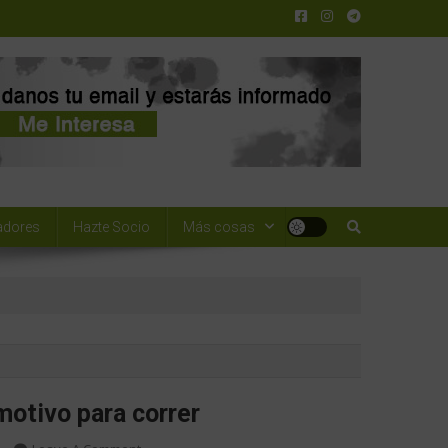
adores
Hazte Socio
Más cosas
motivo para correr