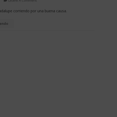
Leave A Comment
dalupe corriendo por una buena causa.
yendo