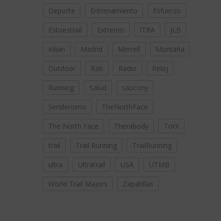
Deporte
Entrenamiento
Esfuerzo
Estoestrail
Extremo
ITRA
JLB
Kilian
Madrid
Merrell
Montaña
Outdoor
Rab
Radio
Reloj
Running
Salud
saucony
Senderismo
TheNorthFace
The North Face
Therabody
TorX
trail
Trail Running
TrailRunning
ultra
Ultratrail
USA
UTMB
World Trail Majors
Zapatillas