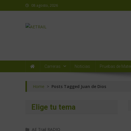
08 agosto, 2026
AETRAIL
Asociación Española de Trail Running
Carreras
Noticias
Pruebas de Mater
Home
>
Posts Tagged Juan de Dios
Elige tu tema
AE Trail RADIO