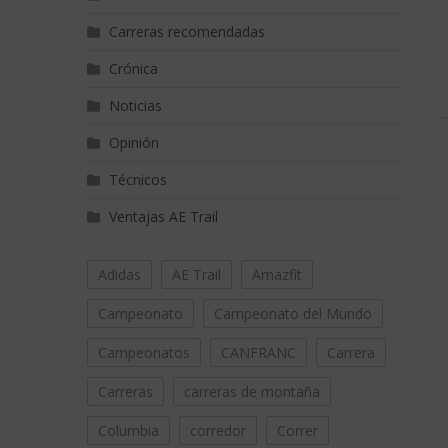
Carreras recomendadas
Crónica
Noticias
Opinión
Técnicos
Ventajas AE Trail
Adidas
AE Trail
Amazfit
Campeonato
Campeonato del Mundo
Campeonatos
CANFRANC
Carrera
Carreras
carreras de montaña
Columbia
corredor
Correr