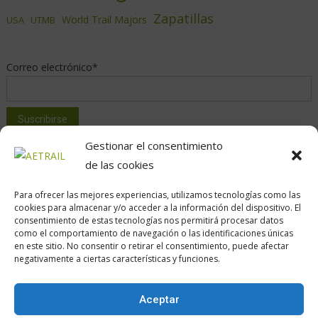
Zapatillas
World Trail Majors
USA
UTMB
Correo electrónico*
Gestionar el consentimiento
de las cookies
Para ofrecer las mejores experiencias, utilizamos tecnologías como las
cookies para almacenar y/o acceder a la información del dispositivo. El
consentimiento de estas tecnologías nos permitirá procesar datos
como el comportamiento de navegación o las identificaciones únicas
en este sitio. No consentir o retirar el consentimiento, puede afectar
Calle Daoiz, 12, Madrid
negativamente a ciertas características y funciones.
Aceptar
Encuéntranos en: