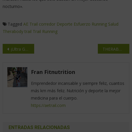
nocturno».
Tagged
AE Trail
corredor
Deporte
Esfuerzo
Running
Salud
Therabody
trail
Trail Running
¡Ultra Guara Somontano 2024: Increíble, más acción en menos tiempo es imposible!
THERABODY rebaja sus productos premium por Prime Day
Fran Fitnutrition
Emprendedor incansable y siempre feliz, cuantos
más km más feliz. Nutrición y deporte la mejor
medicina para el cuerpo.
https://aetrail.com
ENTRADAS RELACIONADAS