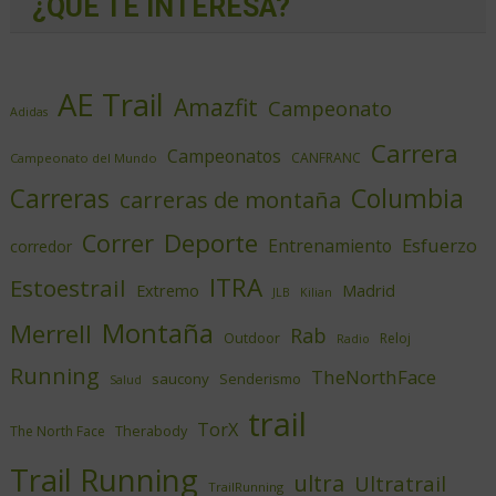
¿QUÉ TE INTERESA?
AE Trail
Amazfit
Campeonato
Adidas
Carrera
Campeonatos
CANFRANC
Campeonato del Mundo
Columbia
Carreras
carreras de montaña
Deporte
Correr
Esfuerzo
Entrenamiento
corredor
ITRA
Estoestrail
Extremo
Madrid
JLB
Kilian
Montaña
Merrell
Rab
Outdoor
Reloj
Radio
Running
TheNorthFace
saucony
Senderismo
Salud
trail
TorX
Therabody
The North Face
Trail Running
ultra
Ultratrail
TrailRunning