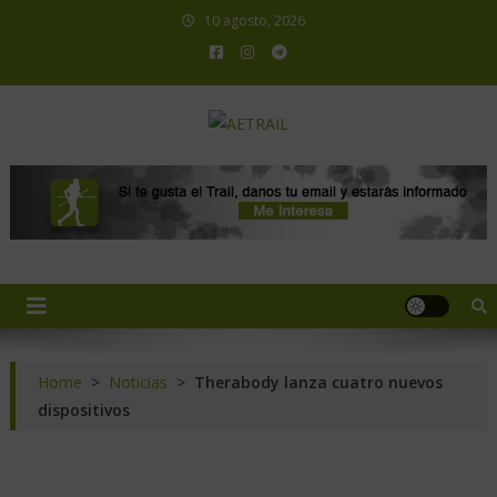
10 agosto, 2026
AETRAIL
Asociación Española de Trail Running
Home
>
Noticias
>
Therabody lanza cuatro nuevos
dispositivos