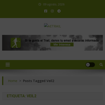
09 agosto, 2026
AETRAIL
Asociación Española de Trail Running
Home
>
Posts Tagged Veil2
ETIQUETA:
VEIL2