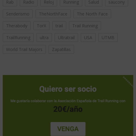
Rab
Radio
Reloj
Running
Salud
saucony
Senderismo
TheNorthFace
The North Face
Therabody
TorX
trail
Trail Running
TrailRunning
ultra
Ultratrail
USA
UTMB
World Trail Majors
Zapatillas