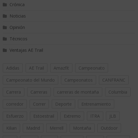
Crónica
Noticias
Opinión
Técnicos
Ventajas AE Trail
Adidas
AE Trail
Amazfit
Campeonato
Campeonato del Mundo
Campeonatos
CANFRANC
Carrera
Carreras
carreras de montaña
Columbia
corredor
Correr
Deporte
Entrenamiento
Esfuerzo
Estoestrail
Extremo
ITRA
JLB
Kilian
Madrid
Merrell
Montaña
Outdoor