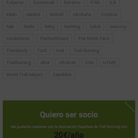
Esfuerzo
Estoestrail
Extremo
ITRA
JLB
Kilian
Madrid
Merrell
Montaña
Outdoor
Rab
Radio
Reloj
Running
Salud
saucony
Senderismo
TheNorthFace
The North Face
Therabody
TorX
trail
Trail Running
TrailRunning
ultra
Ultratrail
USA
UTMB
World Trail Majors
Zapatillas