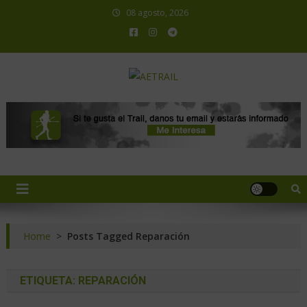
08 agosto, 2026
AETRAIL
Asociación Española de Trail Running
Home
>
Posts Tagged Reparación
ETIQUETA:
REPARACIÓN