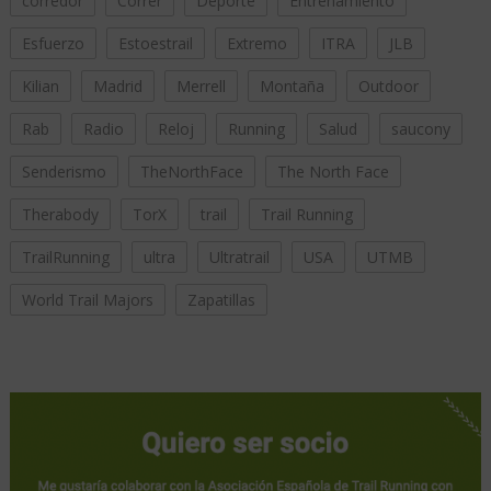
corredor
Correr
Deporte
Entrenamiento
Esfuerzo
Estoestrail
Extremo
ITRA
JLB
Kilian
Madrid
Merrell
Montaña
Outdoor
Rab
Radio
Reloj
Running
Salud
saucony
Senderismo
TheNorthFace
The North Face
Therabody
TorX
trail
Trail Running
TrailRunning
ultra
Ultratrail
USA
UTMB
World Trail Majors
Zapatillas