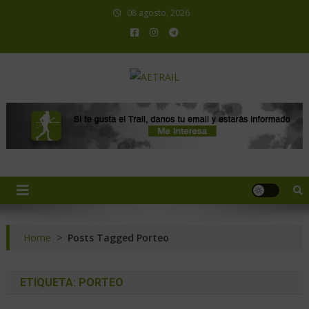
08 agosto, 2026
AETRAIL
Asociación Española de Trail Running
Home
>
Posts Tagged Porteo
ETIQUETA:
PORTEO