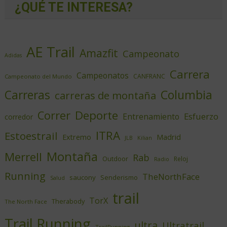
¿QUÉ TE INTERESA?
AE Trail
Amazfit
Campeonato
Adidas
Carrera
Campeonatos
CANFRANC
Campeonato del Mundo
Columbia
Carreras
carreras de montaña
Deporte
Correr
Esfuerzo
Entrenamiento
corredor
ITRA
Estoestrail
Extremo
Madrid
JLB
Kilian
Montaña
Merrell
Rab
Outdoor
Reloj
Radio
Running
TheNorthFace
saucony
Senderismo
Salud
trail
TorX
Therabody
The North Face
Trail Running
ultra
Ultratrail
TrailRunning