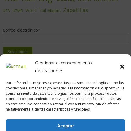
Zapatillas
World Trail Majors
USA
UTMB
Correo electrónico*
Gestionar el consentimiento
de las cookies
Para ofrecer las mejores experiencias, utilizamos tecnologías como las
cookies para almacenar y/o acceder a la información del dispositivo. El
consentimiento de estas tecnologías nos permitirá procesar datos
como el comportamiento de navegación o las identificaciones únicas
Calle Daoiz, 12, Madrid
en este sitio. No consentir o retirar el consentimiento, puede afectar
negativamente a ciertas características y funciones.
Aceptar
Encuéntranos en: