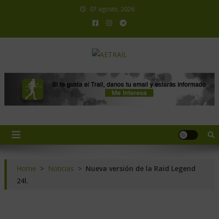
07 agosto, 2026
AETRAIL
Asociación Española de Trail Running
Home
>
Noticias
>
Nueva versión de la Raid Legend
24l.