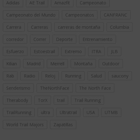
Adidas
AE Trail
Amazfit
Campeonato
Campeonato del Mundo
Campeonatos
CANFRANC
Carrera
Carreras
carreras de montaña
Columbia
corredor
Correr
Deporte
Entrenamiento
Esfuerzo
Estoestrail
Extremo
ITRA
JLB
Kilian
Madrid
Merrell
Montaña
Outdoor
Rab
Radio
Reloj
Running
Salud
saucony
Senderismo
TheNorthFace
The North Face
Therabody
TorX
trail
Trail Running
TrailRunning
ultra
Ultratrail
USA
UTMB
World Trail Majors
Zapatillas