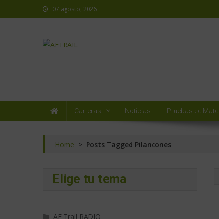
07 agosto, 2026
AETRAIL
Asociación Española de Trail Running
Carreras
Noticias
Pruebas de Mater
Home
>
Posts Tagged Pilancones
Elige tu tema
AE Trail RADIO