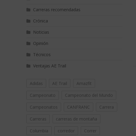
Carreras recomendadas
Crónica
Noticias
Opinión
Técnicos
Ventajas AE Trail
Adidas
AE Trail
Amazfit
Campeonato
Campeonato del Mundo
Campeonatos
CANFRANC
Carrera
Carreras
carreras de montaña
Columbia
corredor
Correr