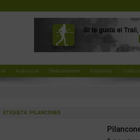
ial
Audiovisual
Medioambiente
Solidaridad
Colabor
ETIQUETA:
PILANCONES
Pilancone