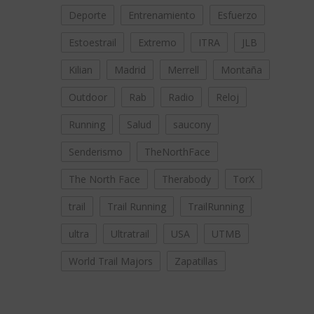
Deporte
Entrenamiento
Esfuerzo
Estoestrail
Extremo
ITRA
JLB
Kilian
Madrid
Merrell
Montaña
Outdoor
Rab
Radio
Reloj
Running
Salud
saucony
Senderismo
TheNorthFace
The North Face
Therabody
TorX
trail
Trail Running
TrailRunning
ultra
Ultratrail
USA
UTMB
World Trail Majors
Zapatillas