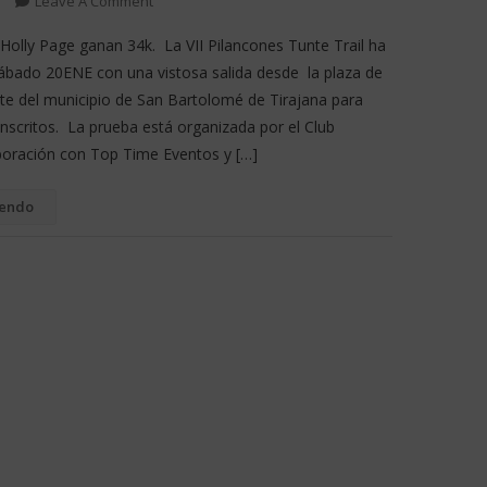
Leave A Comment
Holly Page ganan 34k. La VII Pilancones Tunte Trail ha
 sábado 20ENE con una vistosa salida desde la plaza de
te del municipio de San Bartolomé de Tirajana para
nscritos. La prueba está organizada por el Club
aboración con Top Time Eventos y […]
yendo