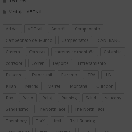
Técnicos
Ventajas AE Trail
Adidas
AE Trail
Amazfit
Campeonato
Campeonato del Mundo
Campeonatos
CANFRANC
Carrera
Carreras
carreras de montaña
Columbia
corredor
Correr
Deporte
Entrenamiento
Esfuerzo
Estoestrail
Extremo
ITRA
JLB
Kilian
Madrid
Merrell
Montaña
Outdoor
Rab
Radio
Reloj
Running
Salud
saucony
Senderismo
TheNorthFace
The North Face
Therabody
TorX
trail
Trail Running