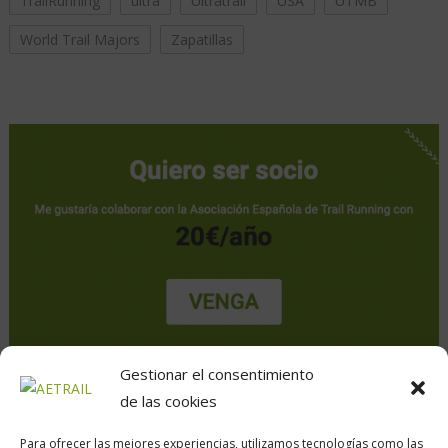
TrailRunning
ultra
Ultratrail
USA
UTMB
World Trail Majors
Zapatillas
Gestionar el consentimiento
de las cookies
Para ofrecer las mejores experiencias, utilizamos tecnologías como las