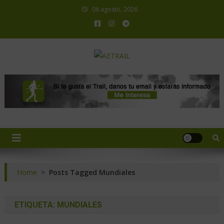
06 agosto, 2026
AETRAIL
Asociación Española de Trail Running
Home
>
Posts Tagged Mundiales
ETIQUETA:
MUNDIALES