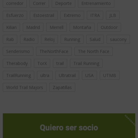
corredor
Correr
Deporte
Entrenamiento
Esfuerzo
Estoestrail
Extremo
ITRA
JLB
Kilian
Madrid
Merrell
Montaña
Outdoor
Rab
Radio
Reloj
Running
Salud
saucony
Senderismo
TheNorthFace
The North Face
Therabody
TorX
trail
Trail Running
TrailRunning
ultra
Ultratrail
USA
UTMB
World Trail Majors
Zapatillas