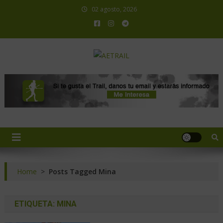
02 agosto, 2026
AETRAIL
Asociación Española de Trail Running
Home
>
Posts Tagged Mina
ETIQUETA:
MINA