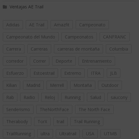
Ventajas AE Trail
Adidas
AE Trail
Amazfit
Campeonato
Campeonato del Mundo
Campeonatos
CANFRANC
Carrera
Carreras
carreras de montaña
Columbia
corredor
Correr
Deporte
Entrenamiento
Esfuerzo
Estoestrail
Extremo
ITRA
JLB
Kilian
Madrid
Merrell
Montaña
Outdoor
Rab
Radio
Reloj
Running
Salud
saucony
Senderismo
TheNorthFace
The North Face
Therabody
TorX
trail
Trail Running
TrailRunning
ultra
Ultratrail
USA
UTMB