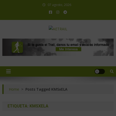
07 agosto, 2026
AETRAIL
Asociación Española de Trail Running
Home
>
Posts Tagged KMSxELA
ETIQUETA:
KMSXELA