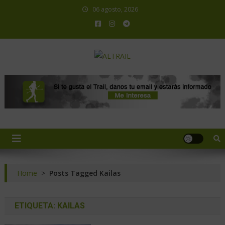
06 agosto, 2026
AETRAIL
Asociación Española de Trail Running
Home
>
Posts Tagged Kailas
ETIQUETA:
KAILAS