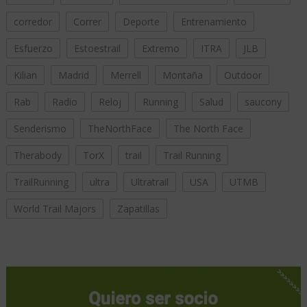
corredor
Correr
Deporte
Entrenamiento
Esfuerzo
Estoestrail
Extremo
ITRA
JLB
Kilian
Madrid
Merrell
Montaña
Outdoor
Rab
Radio
Reloj
Running
Salud
saucony
Senderismo
TheNorthFace
The North Face
Therabody
TorX
trail
Trail Running
TrailRunning
ultra
Ultratrail
USA
UTMB
World Trail Majors
Zapatillas