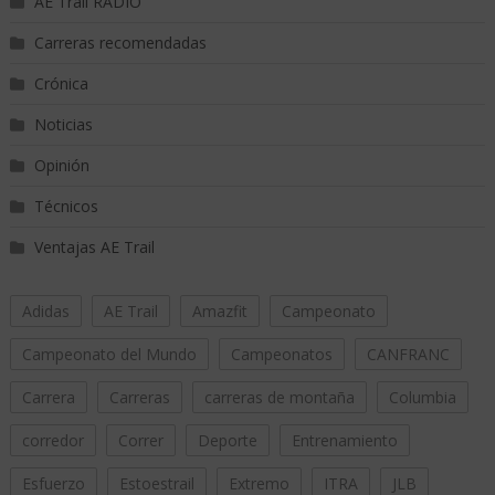
AE Trail RADIO
Carreras recomendadas
Crónica
Noticias
Opinión
Técnicos
Ventajas AE Trail
Adidas
AE Trail
Amazfit
Campeonato
Campeonato del Mundo
Campeonatos
CANFRANC
Carrera
Carreras
carreras de montaña
Columbia
corredor
Correr
Deporte
Entrenamiento
Esfuerzo
Estoestrail
Extremo
ITRA
JLB