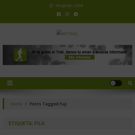
09 agosto, 2026
AETRAIL
Asociación Española de Trail Running
Home
>
Posts Tagged Fuji
ETIQUETA:
FUJI