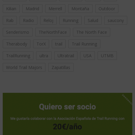
Kilian
Madrid
Merrell
Montaña
Outdoor
Rab
Radio
Reloj
Running
Salud
saucony
Senderismo
TheNorthFace
The North Face
Therabody
TorX
trail
Trail Running
TrailRunning
ultra
Ultratrail
USA
UTMB
World Trail Majors
Zapatillas