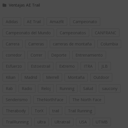
Ventajas AE Trail
Adidas
AE Trail
Amazfit
Campeonato
Campeonato del Mundo
Campeonatos
CANFRANC
Carrera
Carreras
carreras de montaña
Columbia
corredor
Correr
Deporte
Entrenamiento
Esfuerzo
Estoestrail
Extremo
ITRA
JLB
Kilian
Madrid
Merrell
Montaña
Outdoor
Rab
Radio
Reloj
Running
Salud
saucony
Senderismo
TheNorthFace
The North Face
Therabody
TorX
trail
Trail Running
TrailRunning
ultra
Ultratrail
USA
UTMB