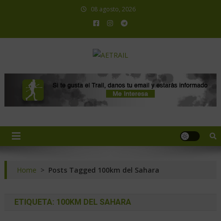
08 agosto, 2026
AETRAIL
Asociación Española de Trail Running
Home
>
Posts Tagged 100km del Sahara
ETIQUETA:
100KM DEL SAHARA