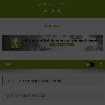
09 agosto, 2026
AETRAIL
Asociación Española de Trail Running
Home
>
Escrito por Maxi Roccia
AUTOR:
MAXI ROCCIA