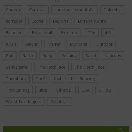
Carrera
Carreras
carreras de montaña
Columbia
corredor
Correr
Deporte
Entrenamiento
Esfuerzo
Estoestrail
Extremo
ITRA
JLB
Kilian
Madrid
Merrell
Montaña
Outdoor
Rab
Radio
Reloj
Running
Salud
saucony
Senderismo
TheNorthFace
The North Face
Therabody
TorX
trail
Trail Running
TrailRunning
ultra
Ultratrail
USA
UTMB
World Trail Majors
Zapatillas