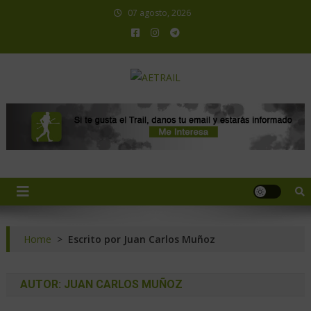
07 agosto, 2026
AETRAIL
Asociación Española de Trail Running
Home
>
Escrito por Juan Carlos Muñoz
AUTOR:
JUAN CARLOS MUÑOZ