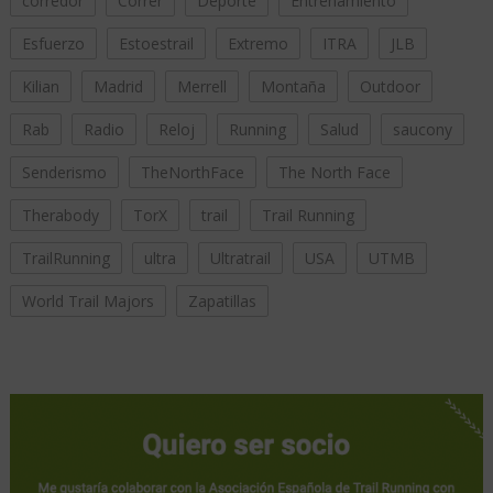
corredor
Correr
Deporte
Entrenamiento
Esfuerzo
Estoestrail
Extremo
ITRA
JLB
Kilian
Madrid
Merrell
Montaña
Outdoor
Rab
Radio
Reloj
Running
Salud
saucony
Senderismo
TheNorthFace
The North Face
Therabody
TorX
trail
Trail Running
TrailRunning
ultra
Ultratrail
USA
UTMB
World Trail Majors
Zapatillas