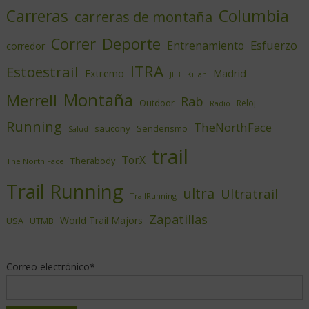
Columbia
Carreras
carreras de montaña
Deporte
Correr
Esfuerzo
Entrenamiento
corredor
ITRA
Estoestrail
Extremo
Madrid
JLB
Kilian
Montaña
Merrell
Rab
Outdoor
Reloj
Radio
Running
TheNorthFace
saucony
Senderismo
Salud
trail
TorX
Therabody
The North Face
Trail Running
ultra
Ultratrail
TrailRunning
Zapatillas
World Trail Majors
USA
UTMB
Correo electrónico*