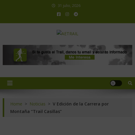
31 julio, 2026
AETRAIL
Asociación Española de Trail Running
Home
>
Noticias
>
V Edición de la Carrera por
Montaña “Trail Casillas”