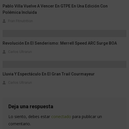
Pablo Villa Vuelve A Vencer En GTPE En Una Edición Con
Polémica Incluida
Fran Fitnutrition
Revolución En El Senderismo: Merrell Speed ARC Surge BOA
Carlos Ultrarun
Lluvia Y Espectáculo En El Gran Trail Courmayeur
Carlos Ultrarun
Deja una respuesta
Lo siento, debes estar
conectado
para publicar un
comentario.