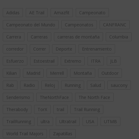
Adidas
AE Trail
Amazfit
Campeonato
Campeonato del Mundo
Campeonatos
CANFRANC
Carrera
Carreras
carreras de montaña
Columbia
corredor
Correr
Deporte
Entrenamiento
Esfuerzo
Estoestrail
Extremo
ITRA
JLB
Kilian
Madrid
Merrell
Montaña
Outdoor
Rab
Radio
Reloj
Running
Salud
saucony
Senderismo
TheNorthFace
The North Face
Therabody
TorX
trail
Trail Running
TrailRunning
ultra
Ultratrail
USA
UTMB
World Trail Majors
Zapatillas