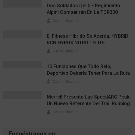
Dos Soldados Del 5.º Regimiento
Alpini Competirán En La TOR330
Carlos Ultrarun
El Fitness Híbrido Se Acerca: HYBRID
RCN HYROX NITRO™ ELITE
Carlos Ultrarun
10 Funciones Que Todo Reloj
Deportivo Debería Tener Para La Ruta
Carlos Ultrarun
Merrell Presenta Las SpeedARC Peak,
Un Nuevo Referente Del Trail Running
Carlos Ultrarun
Encuéntranos en: