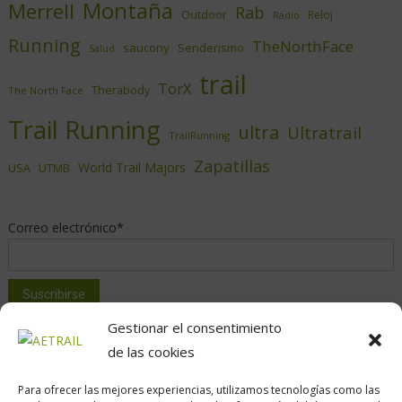
Montaña
Merrell
Rab
Outdoor
Reloj
Radio
Running
TheNorthFace
saucony
Senderismo
Salud
trail
TorX
Therabody
The North Face
Trail Running
ultra
Ultratrail
TrailRunning
Zapatillas
World Trail Majors
USA
UTMB
Correo electrónico*
Gestionar el consentimiento
de las cookies
Para ofrecer las mejores experiencias, utilizamos tecnologías como las