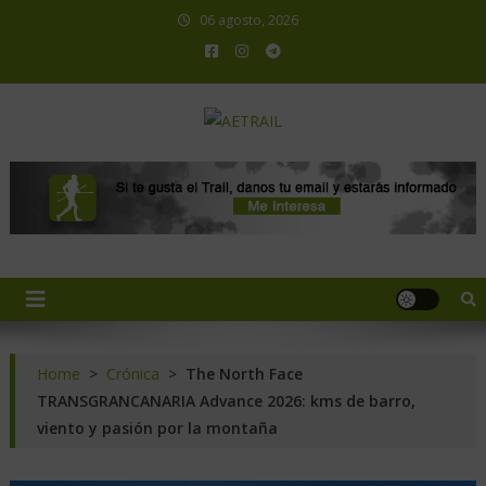
06 agosto, 2026
AETRAIL
Asociación Española de Trail Running
Home
>
Crónica
>
The North Face
TRANSGRANCANARIA Advance 2026: kms de barro,
viento y pasión por la montaña