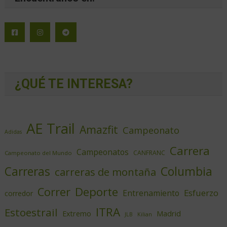
¿QUÉ TE INTERESA?
AE Trail
Amazfit
Campeonato
Adidas
Carrera
Campeonatos
CANFRANC
Campeonato del Mundo
Columbia
Carreras
carreras de montaña
Deporte
Correr
Esfuerzo
Entrenamiento
corredor
ITRA
Estoestrail
Extremo
Madrid
JLB
Kilian