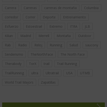
Carrera
Carreras
carreras de montaña
Columbia
corredor
Correr
Deporte
Entrenamiento
Esfuerzo
Estoestrail
Extremo
ITRA
JLB
Kilian
Madrid
Merrell
Montaña
Outdoor
Rab
Radio
Reloj
Running
Salud
saucony
Senderismo
TheNorthFace
The North Face
Therabody
TorX
trail
Trail Running
TrailRunning
ultra
Ultratrail
USA
UTMB
World Trail Majors
Zapatillas