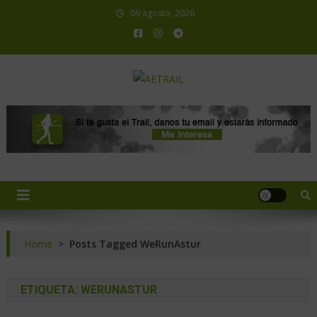
09 agosto, 2026
AETRAIL
Asociación Española de Trail Running
Home
>
Posts Tagged WeRunAstur
ETIQUETA:
WERUNASTUR