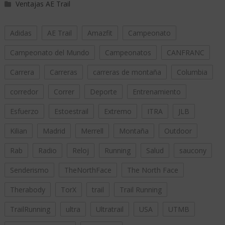
Ventajas AE Trail
Adidas
AE Trail
Amazfit
Campeonato
Campeonato del Mundo
Campeonatos
CANFRANC
Carrera
Carreras
carreras de montaña
Columbia
corredor
Correr
Deporte
Entrenamiento
Esfuerzo
Estoestrail
Extremo
ITRA
JLB
Kilian
Madrid
Merrell
Montaña
Outdoor
Rab
Radio
Reloj
Running
Salud
saucony
Senderismo
TheNorthFace
The North Face
Therabody
TorX
trail
Trail Running
TrailRunning
ultra
Ultratrail
USA
UTMB