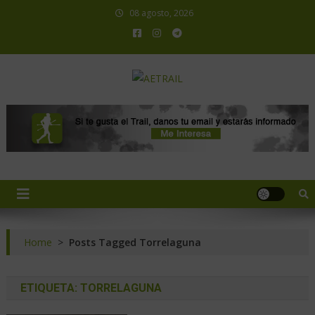
08 agosto, 2026
AETRAIL
Asociación Española de Trail Running
Home
>
Posts Tagged Torrelaguna
ETIQUETA:
TORRELAGUNA