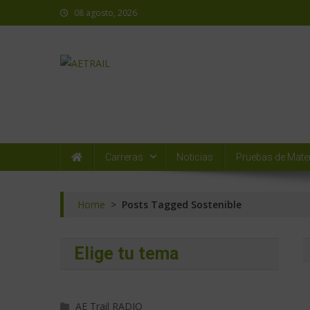
08 agosto, 2026
AETRAIL
Asociación Española de Trail Running
Carreras
Noticias
Pruebas de Mater
Home
>
Posts Tagged Sostenible
Elige tu tema
AE Trail RADIO