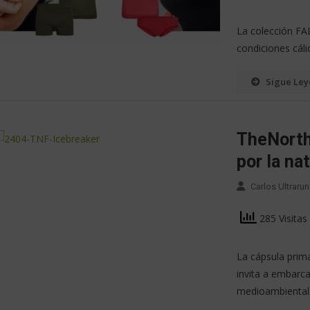
La colección FAL
condiciones cáli
Sigue Le
TheNorth
por la na
Carlos Ultrarun
285 Visitas
La cápsula prim
invita a embarca
medioambiental