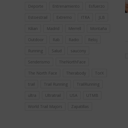
Deporte
Entrenamiento
Esfuerzo
Estoestrail
Extremo
ITRA
JLB
Kilian
Madrid
Merrell
Montaña
Outdoor
Rab
Radio
Reloj
Running
Salud
saucony
Senderismo
TheNorthFace
The North Face
Therabody
TorX
trail
Trail Running
TrailRunning
ultra
Ultratrail
USA
UTMB
World Trail Majors
Zapatillas