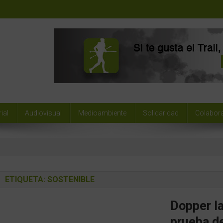
ial
Audiovisual
Medioambiente
Solidaridad
Colabor
ETIQUETA:
SOSTENIBLE
Dopper la
prueba de