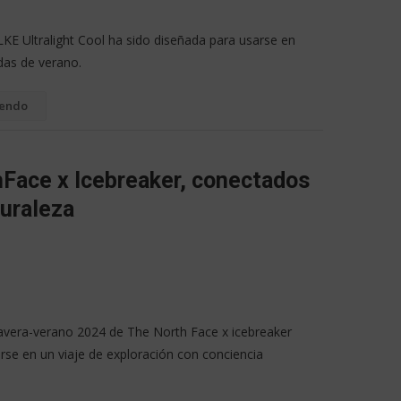
KE Ultralight Cool ha sido diseñada para usarse en
das de verano.
yendo
Face x Icebreaker, conectados
turaleza
avera-verano 2024 de The North Face x icebreaker
rse en un viaje de exploración con conciencia