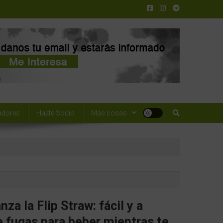
adores
Hazte Socio
Más cosas
nza la Flip Straw: fácil y a
 fugas para beber mientras te