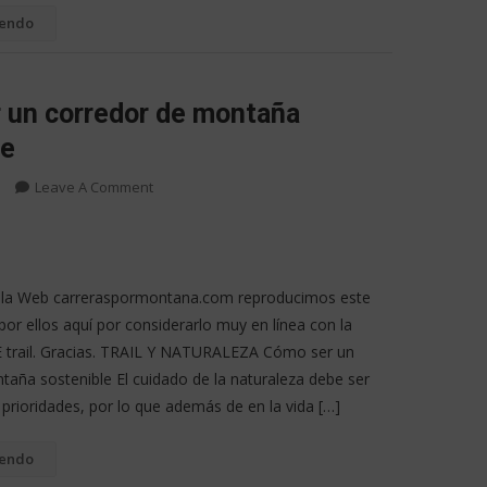
yendo
 un corredor de montaña
le
Leave A Comment
 la Web carreraspormontana.com reproducimos este
por ellos aquí por considerarlo muy en línea con la
 AE trail. Gracias. TRAIL Y NATURALEZA Cómo ser un
taña sostenible El cuidado de la naturaleza debe ser
prioridades, por lo que además de en la vida […]
yendo