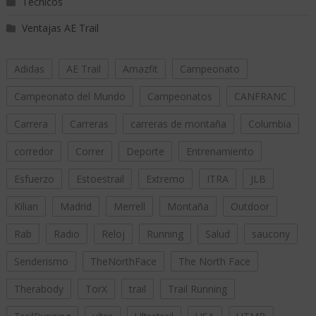
Técnicos
Ventajas AE Trail
Adidas
AE Trail
Amazfit
Campeonato
Campeonato del Mundo
Campeonatos
CANFRANC
Carrera
Carreras
carreras de montaña
Columbia
corredor
Correr
Deporte
Entrenamiento
Esfuerzo
Estoestrail
Extremo
ITRA
JLB
Kilian
Madrid
Merrell
Montaña
Outdoor
Rab
Radio
Reloj
Running
Salud
saucony
Senderismo
TheNorthFace
The North Face
Therabody
TorX
trail
Trail Running