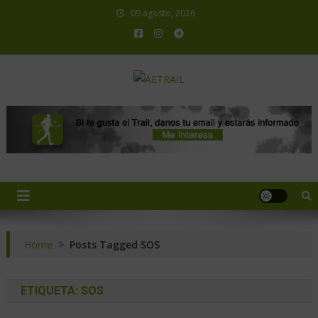
09 agosto, 2026
AETRAIL
Asociación Española de Trail Running
Home
>
Posts Tagged SOS
ETIQUETA:
SOS