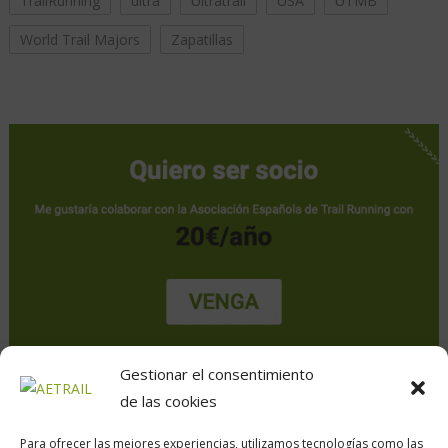
TrailRunning
ultra
Ultratrail
USA
UTMB
World Trail Majors
Zapatillas
Gestionar el consentimiento
de las cookies
Para ofrecer las mejores experiencias, utilizamos tecnologías como las