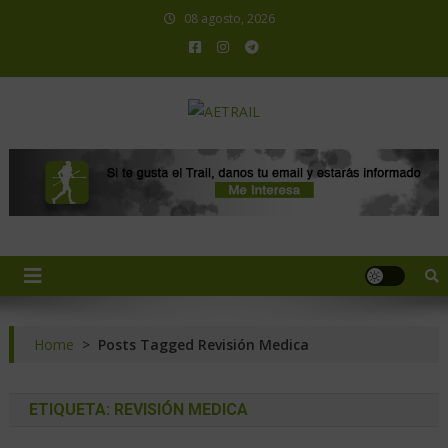
08 agosto, 2026
AETRAIL
Asociación Española de Trail Running
Home
>
Posts Tagged Revisión Medica
ETIQUETA:
REVISIÓN MEDICA