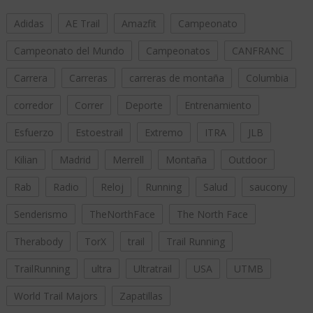
Adidas
AE Trail
Amazfit
Campeonato
Campeonato del Mundo
Campeonatos
CANFRANC
Carrera
Carreras
carreras de montaña
Columbia
corredor
Correr
Deporte
Entrenamiento
Esfuerzo
Estoestrail
Extremo
ITRA
JLB
Kilian
Madrid
Merrell
Montaña
Outdoor
Rab
Radio
Reloj
Running
Salud
saucony
Senderismo
TheNorthFace
The North Face
Therabody
TorX
trail
Trail Running
TrailRunning
ultra
Ultratrail
USA
UTMB
World Trail Majors
Zapatillas