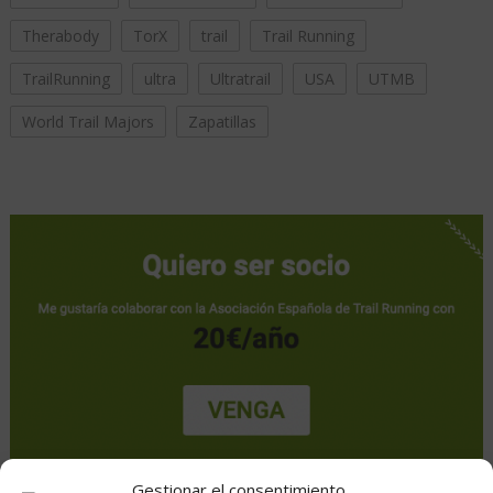
Therabody
TorX
trail
Trail Running
TrailRunning
ultra
Ultratrail
USA
UTMB
World Trail Majors
Zapatillas
Gestionar el consentimiento