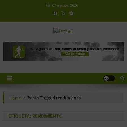
07 agosto, 2026
AETRAIL
Asociación Española de Trail Running
Home
>
Posts Tagged rendimiento
ETIQUETA:
RENDIMIENTO