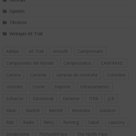
Opinión
Técnicos
Ventajas AE Trail
Adidas
AE Trail
Amazfit
Campeonato
Campeonato del Mundo
Campeonatos
CANFRANC
Carrera
Carreras
carreras de montaña
Columbia
corredor
Correr
Deporte
Entrenamiento
Esfuerzo
Estoestrail
Extremo
ITRA
JLB
Kilian
Madrid
Merrell
Montaña
Outdoor
Rab
Radio
Reloj
Running
Salud
saucony
Senderismo
TheNorthFace
The North Face