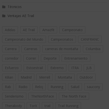
Técnicos
Ventajas AE Trail
Adidas
AE Trail
Amazfit
Campeonato
Campeonato del Mundo
Campeonatos
CANFRANC
Carrera
Carreras
carreras de montaña
Columbia
corredor
Correr
Deporte
Entrenamiento
Esfuerzo
Estoestrail
Extremo
ITRA
JLB
Kilian
Madrid
Merrell
Montaña
Outdoor
Rab
Radio
Reloj
Running
Salud
saucony
Senderismo
TheNorthFace
The North Face
Therabody
TorX
trail
Trail Running