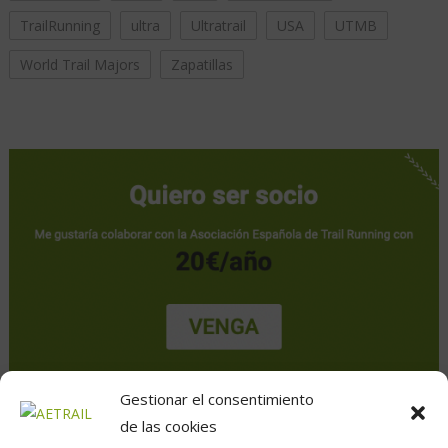
TrailRunning
ultra
Ultratrail
USA
UTMB
World Trail Majors
Zapatillas
Gestionar el consentimiento
de las cookies