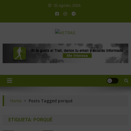
02 agosto, 2026
AETRAIL
Asociación Española de Trail Running
Home
>
Posts Tagged porqué
ETIQUETA:
PORQUÉ