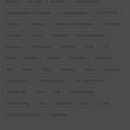
Adidas
AE Trail
Amazfit
Campeonato
Campeonato del Mundo
Campeonatos
CANFRANC
Carrera
Carreras
carreras de montaña
Columbia
corredor
Correr
Deporte
Entrenamiento
Esfuerzo
Estoestrail
Extremo
ITRA
JLB
Kilian
Madrid
Merrell
Montaña
Outdoor
Rab
Radio
Reloj
Running
Salud
saucony
Senderismo
TheNorthFace
The North Face
Therabody
TorX
trail
Trail Running
TrailRunning
ultra
Ultratrail
USA
UTMB
World Trail Majors
Zapatillas