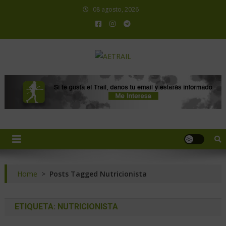
08 agosto, 2026
AETRAIL
Asociación Española de Trail Running
Home
>
Posts Tagged Nutricionista
ETIQUETA:
NUTRICIONISTA