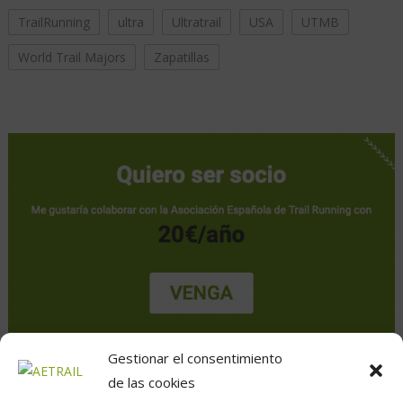
TrailRunning
ultra
Ultratrail
USA
UTMB
World Trail Majors
Zapatillas
Gestionar el consentimiento
de las cookies