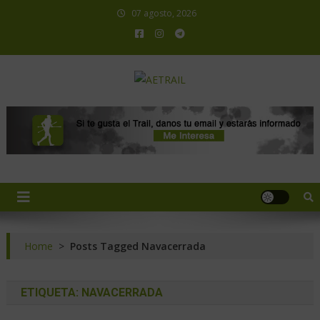
07 agosto, 2026
AETRAIL
Asociación Española de Trail Running
Home
>
Posts Tagged Navacerrada
ETIQUETA:
NAVACERRADA