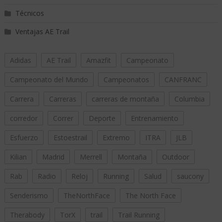
Técnicos
Ventajas AE Trail
Adidas
AE Trail
Amazfit
Campeonato
Campeonato del Mundo
Campeonatos
CANFRANC
Carrera
Carreras
carreras de montaña
Columbia
corredor
Correr
Deporte
Entrenamiento
Esfuerzo
Estoestrail
Extremo
ITRA
JLB
Kilian
Madrid
Merrell
Montaña
Outdoor
Rab
Radio
Reloj
Running
Salud
saucony
Senderismo
TheNorthFace
The North Face
Therabody
TorX
trail
Trail Running