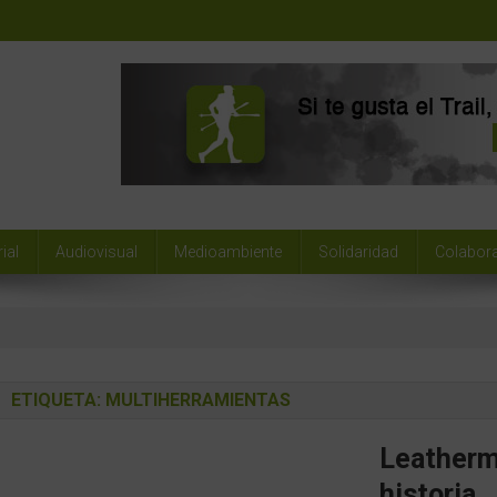
ial
Audiovisual
Medioambiente
Solidaridad
Colabor
ETIQUETA:
MULTIHERRAMIENTAS
Leatherm
historia.