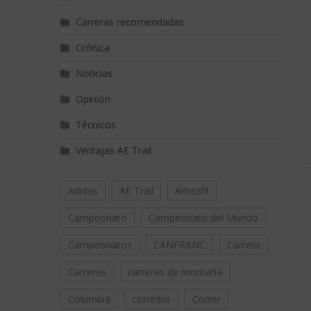
Carreras recomendadas
Crónica
Noticias
Opinión
Técnicos
Ventajas AE Trail
Adidas
AE Trail
Amazfit
Campeonato
Campeonato del Mundo
Campeonatos
CANFRANC
Carrera
Carreras
carreras de montaña
Columbia
corredor
Correr