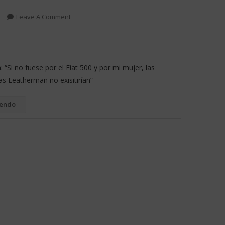
Leave A Comment
“Si no fuese por el Fiat 500 y por mi mujer, las
as Leatherman no exisitirían”
yendo