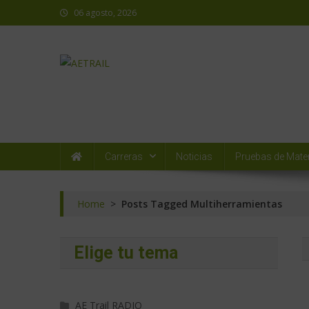
06 agosto, 2026
AETRAIL
Asociación Española de Trail Running
Carreras
Noticias
Pruebas de Mater
Home
>
Posts Tagged Multiherramientas
Elige tu tema
AE Trail RADIO