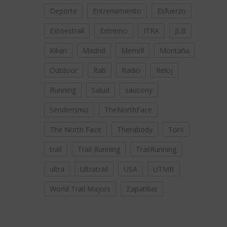
Deporte
Entrenamiento
Esfuerzo
Estoestrail
Extremo
ITRA
JLB
Kilian
Madrid
Merrell
Montaña
Outdoor
Rab
Radio
Reloj
Running
Salud
saucony
Senderismo
TheNorthFace
The North Face
Therabody
TorX
trail
Trail Running
TrailRunning
ultra
Ultratrail
USA
UTMB
World Trail Majors
Zapatillas