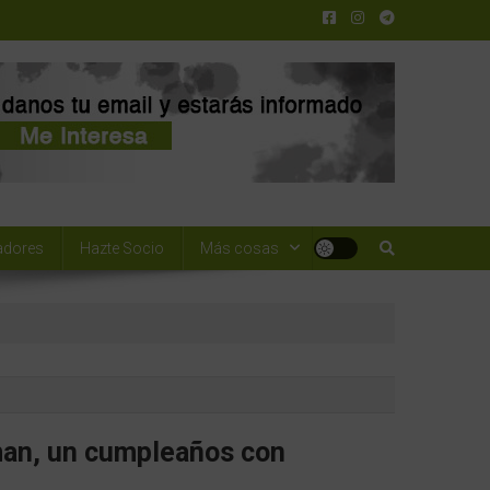
adores
Hazte Socio
Más cosas
an, un cumpleaños con