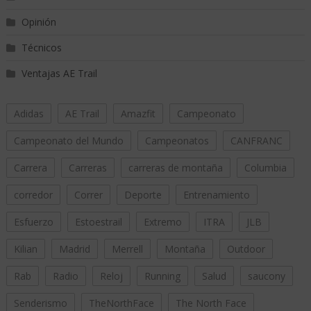
Opinión
Técnicos
Ventajas AE Trail
Adidas
AE Trail
Amazfit
Campeonato
Campeonato del Mundo
Campeonatos
CANFRANC
Carrera
Carreras
carreras de montaña
Columbia
corredor
Correr
Deporte
Entrenamiento
Esfuerzo
Estoestrail
Extremo
ITRA
JLB
Kilian
Madrid
Merrell
Montaña
Outdoor
Rab
Radio
Reloj
Running
Salud
saucony
Senderismo
TheNorthFace
The North Face