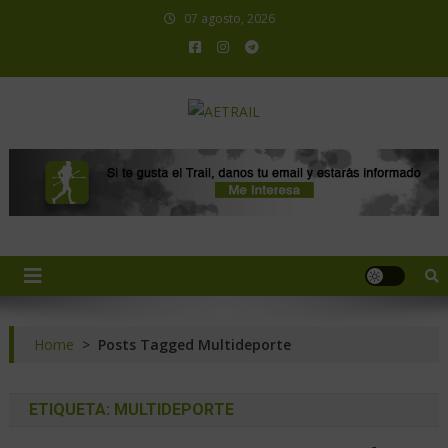
07 agosto, 2026
AETRAIL
Asociación Española de Trail Running
Home
>
Posts Tagged Multideporte
ETIQUETA:
MULTIDEPORTE