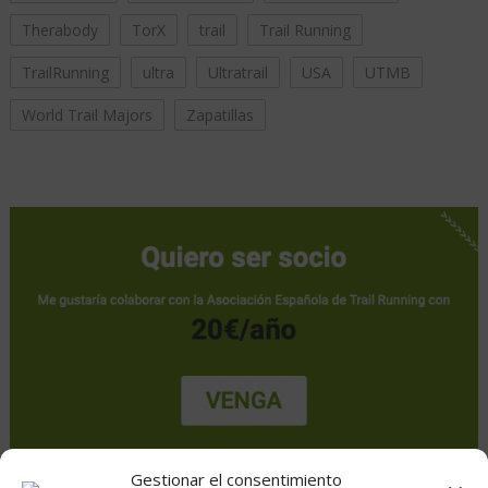
Therabody
TorX
trail
Trail Running
TrailRunning
ultra
Ultratrail
USA
UTMB
World Trail Majors
Zapatillas
Gestionar el consentimiento