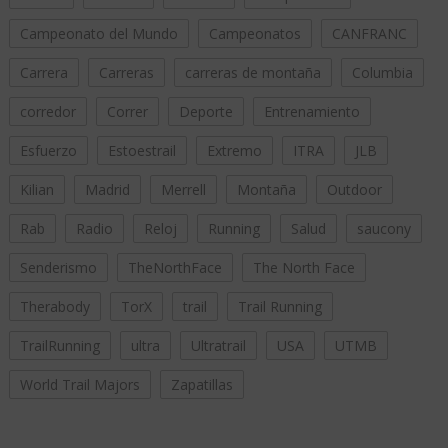
Campeonato del Mundo
Campeonatos
CANFRANC
Carrera
Carreras
carreras de montaña
Columbia
corredor
Correr
Deporte
Entrenamiento
Esfuerzo
Estoestrail
Extremo
ITRA
JLB
Kilian
Madrid
Merrell
Montaña
Outdoor
Rab
Radio
Reloj
Running
Salud
saucony
Senderismo
TheNorthFace
The North Face
Therabody
TorX
trail
Trail Running
TrailRunning
ultra
Ultratrail
USA
UTMB
World Trail Majors
Zapatillas