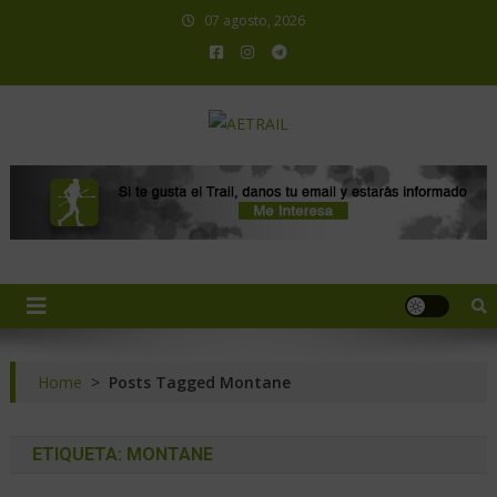
07 agosto, 2026
AETRAIL
Asociación Española de Trail Running
Home
>
Posts Tagged Montane
ETIQUETA:
MONTANE