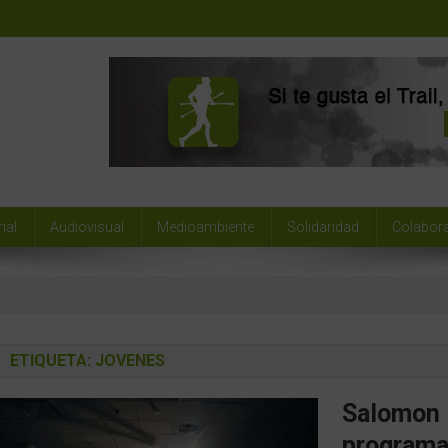
ial
Audiovisual
Medioambiente
Solidaridad
Colabor
ETIQUETA:
JOVENES
Salomon 
programa 