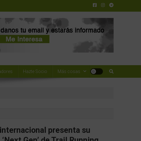
adores
Hazte Socio
Más cosas
internacional presenta su
‘Next Gen’ de Trail Running