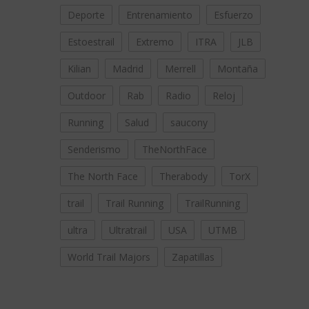
Deporte
Entrenamiento
Esfuerzo
Estoestrail
Extremo
ITRA
JLB
Kilian
Madrid
Merrell
Montaña
Outdoor
Rab
Radio
Reloj
Running
Salud
saucony
Senderismo
TheNorthFace
The North Face
Therabody
TorX
trail
Trail Running
TrailRunning
ultra
Ultratrail
USA
UTMB
World Trail Majors
Zapatillas