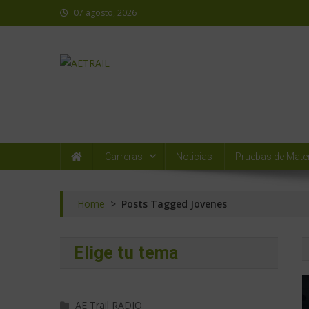
07 agosto, 2026
AETRAIL
Asociación Española de Trail Running
Carreras
Noticias
Pruebas de Mater
Home
>
Posts Tagged Jovenes
Elige tu tema
AE Trail RADIO