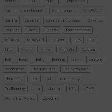
Adidas
AE Trail
Amazfit
Campeonato
Campeonato del Mundo
Campeonatos
CANFRANC
Carrera
Carreras
carreras de montaña
Columbia
corredor
Correr
Deporte
Entrenamiento
Esfuerzo
Estoestrail
Extremo
ITRA
JLB
Kilian
Madrid
Merrell
Montaña
Outdoor
Rab
Radio
Reloj
Running
Salud
saucony
Senderismo
TheNorthFace
The North Face
Therabody
TorX
trail
Trail Running
TrailRunning
ultra
Ultratrail
USA
UTMB
World Trail Majors
Zapatillas