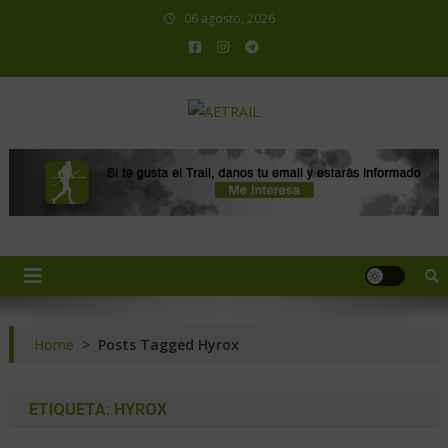
06 agosto, 2026
AETRAIL
Asociación Española de Trail Running
Home
>
Posts Tagged Hyrox
ETIQUETA:
HYROX