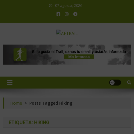
07 agosto, 2026
AETRAIL
Asociación Española de Trail Running
Home
>
Posts Tagged Hiking
ETIQUETA:
HIKING