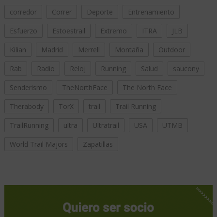
corredor
Correr
Deporte
Entrenamiento
Esfuerzo
Estoestrail
Extremo
ITRA
JLB
Kilian
Madrid
Merrell
Montaña
Outdoor
Rab
Radio
Reloj
Running
Salud
saucony
Senderismo
TheNorthFace
The North Face
Therabody
TorX
trail
Trail Running
TrailRunning
ultra
Ultratrail
USA
UTMB
World Trail Majors
Zapatillas