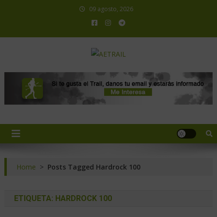
09 agosto, 2026
AETRAIL
Asociación Española de Trail Running
Home
>
Posts Tagged Hardrock 100
ETIQUETA:
HARDROCK 100