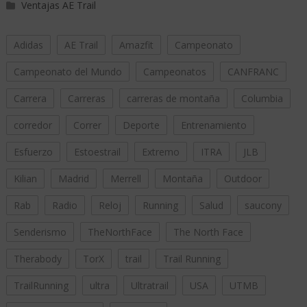
Ventajas AE Trail
Adidas
AE Trail
Amazfit
Campeonato
Campeonato del Mundo
Campeonatos
CANFRANC
Carrera
Carreras
carreras de montaña
Columbia
corredor
Correr
Deporte
Entrenamiento
Esfuerzo
Estoestrail
Extremo
ITRA
JLB
Kilian
Madrid
Merrell
Montaña
Outdoor
Rab
Radio
Reloj
Running
Salud
saucony
Senderismo
TheNorthFace
The North Face
Therabody
TorX
trail
Trail Running
TrailRunning
ultra
Ultratrail
USA
UTMB