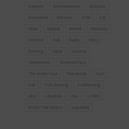
Deporte
Entrenamiento
Esfuerzo
Estoestrail
Extremo
ITRA
JLB
Kilian
Madrid
Merrell
Montaña
Outdoor
Rab
Radio
Reloj
Running
Salud
saucony
Senderismo
TheNorthFace
The North Face
Therabody
TorX
trail
Trail Running
TrailRunning
ultra
Ultratrail
USA
UTMB
World Trail Majors
Zapatillas