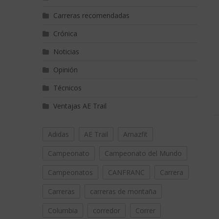
Carreras recomendadas
Crónica
Noticias
Opinión
Técnicos
Ventajas AE Trail
Adidas
AE Trail
Amazfit
Campeonato
Campeonato del Mundo
Campeonatos
CANFRANC
Carrera
Carreras
carreras de montaña
Columbia
corredor
Correr