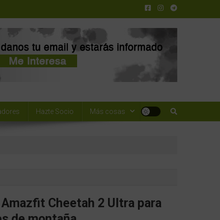
adores
Hazte Socio
Más cosas
Amazfit Cheetah 2 Ultra para
es de montaña