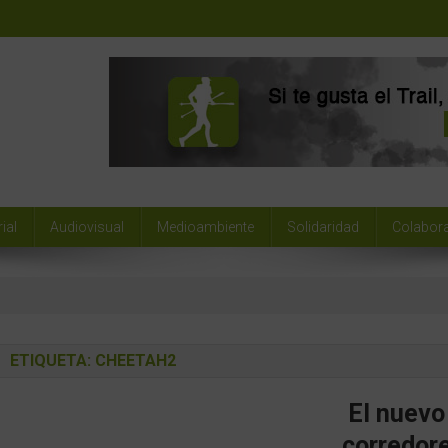
ial
Audiovisual
Medioambiente
Solidaridad
Colabor
ETIQUETA:
CHEETAH2
El nuevo 
corredor