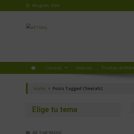
09 agosto, 2026
AETRAIL
Asociación Española de Trail Running
Carreras
Noticias
Pruebas de Mater
Home
>
Posts Tagged Cheetah2
Elige tu tema
AE Trail RADIO