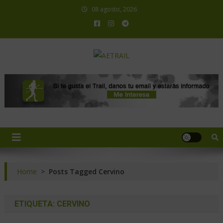
08 agosto, 2026
AETRAIL
Asociación Española de Trail Running
Home
>
Posts Tagged Cervino
ETIQUETA:
CERVINO