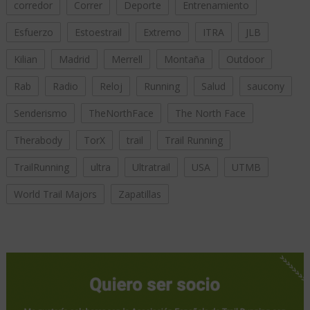
corredor
Correr
Deporte
Entrenamiento
Esfuerzo
Estoestrail
Extremo
ITRA
JLB
Kilian
Madrid
Merrell
Montaña
Outdoor
Rab
Radio
Reloj
Running
Salud
saucony
Senderismo
TheNorthFace
The North Face
Therabody
TorX
trail
Trail Running
TrailRunning
ultra
Ultratrail
USA
UTMB
World Trail Majors
Zapatillas