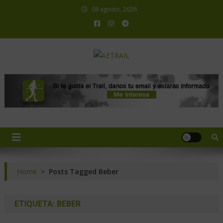
08 agosto, 2026
AETRAIL
Asociación Española de Trail Running
Home
>
Posts Tagged Beber
ETIQUETA:
BEBER