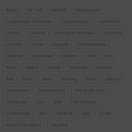
Adidas
AE Trail
Amazfit
Campeonato
Campeonato del Mundo
Campeonatos
CANFRANC
Carrera
Carreras
carreras de montaña
Columbia
corredor
Correr
Deporte
Entrenamiento
Esfuerzo
Estoestrail
Extremo
ITRA
JLB
Kilian
Madrid
Merrell
Montaña
Outdoor
Rab
Radio
Reloj
Running
Salud
saucony
Senderismo
TheNorthFace
The North Face
Therabody
TorX
trail
Trail Running
TrailRunning
ultra
Ultratrail
USA
UTMB
World Trail Majors
Zapatillas